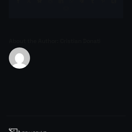
Facebook
X
Bluesky
Reddit
LinkedIn
WhatsApp
Telegram
Tumblr
Pinterest
Xing
Email
About the Author:
Cristian Donati