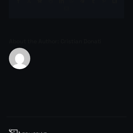
Facebook
X
Bluesky
Reddit
LinkedIn
WhatsApp
Telegram
Tumblr
Pinterest
Xing
Email
About the Author:
Cristian Donati