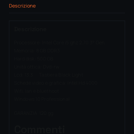
Descrizione
Descrizione
Processore: Intel Core i5 ghz 2,70 3° Gen.
Memoria: 8 GB DDR3
Hard disk: 500 GB
Unità ottica: Dvd-rw
Lcd: 13.3 Tastiera Black Light
Schede video e grafica: Intel Hd 4000
Wifi, lan e bluethoot
Windows 10 Professional
GARANZIA 120 gg
Commenti