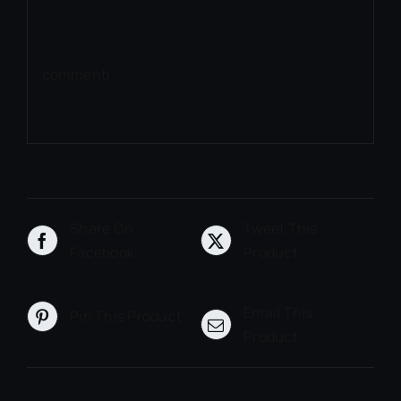
commenti
Share On
Tweet This
Facebook
Product
Email This
Pin This Product
Product