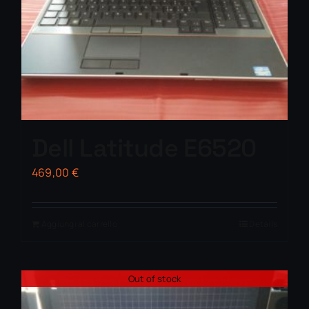
Dell Latitude E6520
469,00
€
Aggiungi al carrello
Details
Out of stock