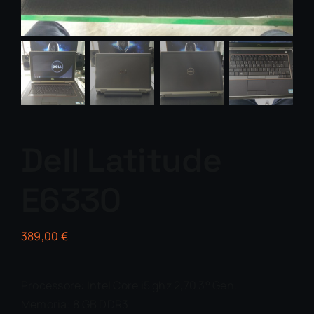
Dell Latitude
E6330
389,00
€
Processore: Intel Core i5 ghz 2,70 3° Gen.
Memoria: 8 GB DDR3