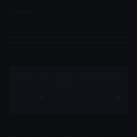
commenti
su
By
Cristian Donati
|
12 Settembre 2016
|
Commenti disabilitati
ps4p
Share This Story, Choose Your
Platform!
Facebook
X
Bluesky
Reddit
LinkedIn
WhatsApp
Telegram
Tumblr
Pinterest
Xing
Email