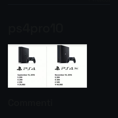
Previous
ps4pro10
Commenti