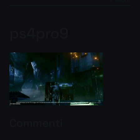
Previous
ps4pro9
Commenti