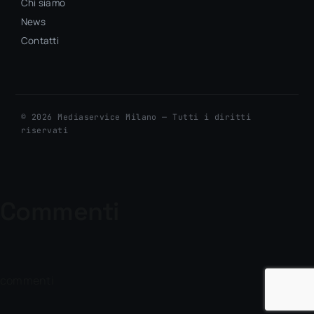
Chi siamo
News
Contatti
© 2026 Mediaservice Milano — Tutti i diritti
riservati
Commenti
commenti