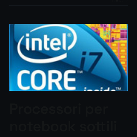
Next
View
Larger
Image
Processori per
notebook sottili